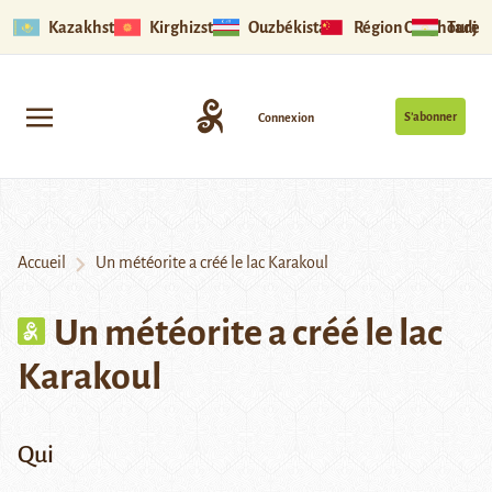
Kazakhstan
Kirghizstan
Ouzbékistan
Région Ouïghoure
Tadjik
S’abonner
Connexion
Accueil
Un météorite a créé le lac Karakoul
Un météorite a créé le lac
Karakoul
Qui