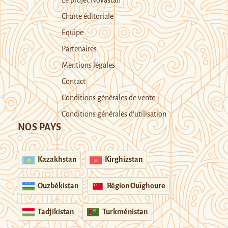
Le projet Novastan
Charte éditoriale
Equipe
Partenaires
Mentions légales
Contact
Conditions générales de vente
Conditions générales d’utilisation
NOS PAYS
Kazakhstan
Kirghizstan
Ouzbékistan
Région Ouïghoure
Tadjikistan
Turkménistan