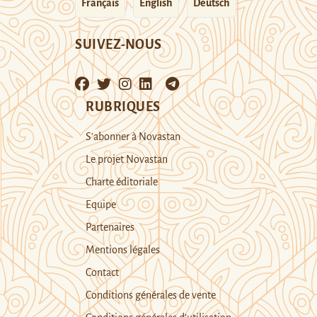
Français
English
Deutsch
SUIVEZ-NOUS
RUBRIQUES
S’abonner à Novastan
Le projet Novastan
Charte éditoriale
Equipe
Partenaires
Mentions légales
Contact
Conditions générales de vente