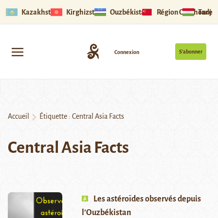
Kazakhstan
Kirghizstan
Ouzbékistan
Région Ouïghoure
Tadjik
S’abonner
Connexion
Accueil
Étiquette :
Central Asia Facts
Central Asia Facts
Les astéroïdes observés depuis
l’Ouzbékistan