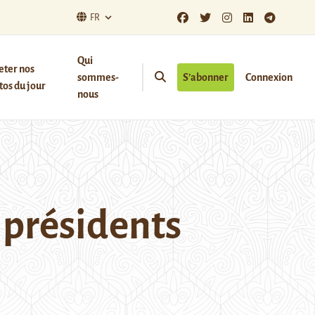
FR
Qui
eter nos
sommes-
S’abonner
Connexion
os du jour
nous
s présidents