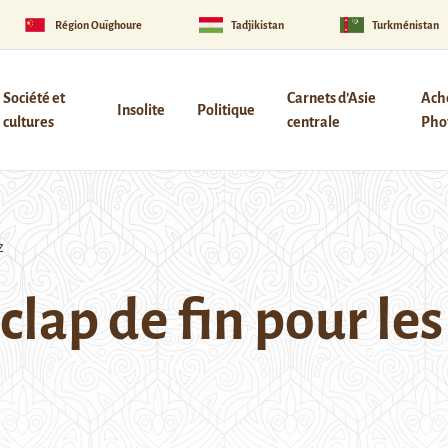
Région Ouïghoure
Tadjikistan
Turkménistan
Société et
Carnets d’Asie
Ach
Insolite
Politique
cultures
centrale
Phot
z
 clap de fin pour le