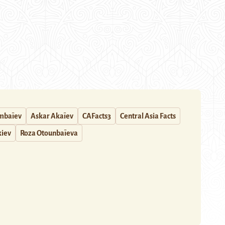
mbaïev
Askar Akaïev
CAFacts3
Central Asia Facts
iev
Roza Otounbaïeva