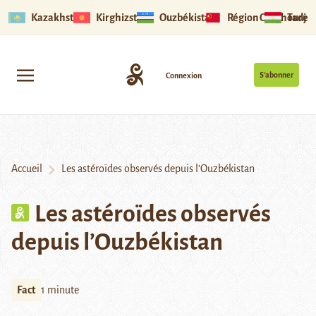
Kazakhstan
Kirghizstan
Ouzbékistan
Région Ouïghoure
Tadjik
S’abonner
Connexion
Accueil
Les astéroïdes observés depuis l’Ouzbékistan
Les astéroïdes observés
depuis l’Ouzbékistan
Fact
1 minute