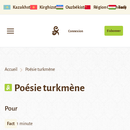
Kazakhstan
Kirghizstan
Ouzbékistan
Région Ouïghoure
Tadjik
S’abonner
Connexion
Accueil
Poésie turkmène
Poésie turkmène
Pour
Fact
1 minute