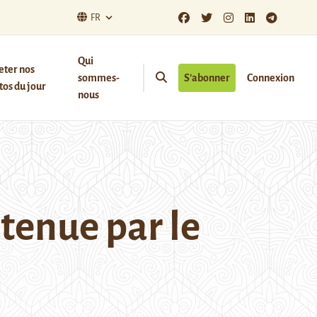
FR
Qui
eter nos
sommes-
S’abonner
Connexion
os du jour
nous
tenue par le