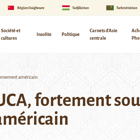
Région Ouïghoure
Tadjikistan
Turkménistan
Société et
Carnets d’Asie
Ach
Insolite
Politique
cultures
centrale
Phot
vernement américain
AUCA, fortement sou
américain