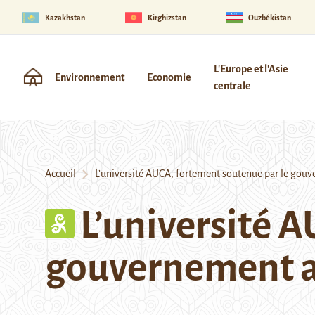
Kazakhstan
Kirghizstan
Ouzbékistan
L'Europe et l'Asie
Environnement
Economie
centrale
Accueil
L’université AUCA, fortement soutenue par le gou
L’université 
gouvernement 