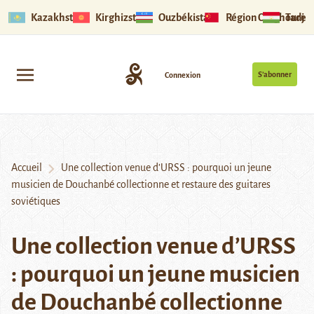
Kazakhstan
Kirghizstan
Ouzbékistan
Région Ouïghoure
Tadjik
S’abonner
Connexion
Accueil
Une collection venue d’URSS : pourquoi un jeune
musicien de Douchanbé collectionne et restaure des guitares
soviétiques
Une collection venue d’URSS
: pourquoi un jeune musicien
de Douchanbé collectionne