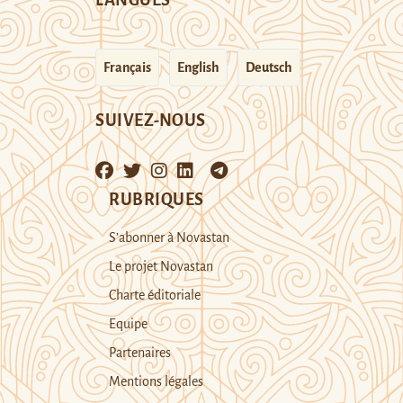
Français
English
Deutsch
SUIVEZ-NOUS
RUBRIQUES
S’abonner à Novastan
Le projet Novastan
Charte éditoriale
Equipe
Partenaires
Mentions légales