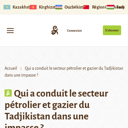
Kazakhstan
Kirghizstan
Ouzbékistan
Région Ouïghoure
Tadjik
S’abonner
Connexion
Accueil
Qui a conduit le secteur pétrolier et gazier du Tadjikistan
dans une impasse ?
Qui a conduit le secteur
pétrolier et gazier du
Tadjikistan dans une
impasse ?