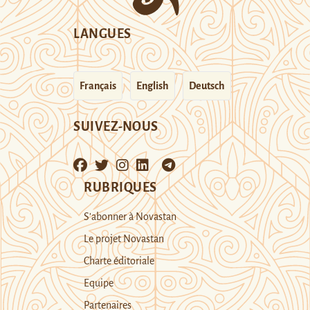
LANGUES
Français
English
Deutsch
SUIVEZ-NOUS
RUBRIQUES
S’abonner à Novastan
Le projet Novastan
Charte éditoriale
Equipe
Partenaires