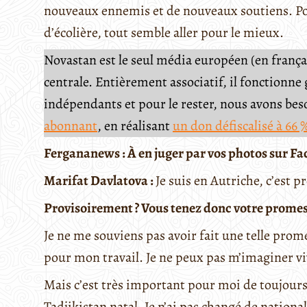
nouveaux ennemis et de nouveaux soutiens. Pou
d’écolière, tout semble aller pour le mieux.
Novastan est le seul média européen (en français
centrale. Entièrement associatif, il fonctionn
indépendants et pour le rester, nous avons be
abonnant
, en réalisant
un don défiscalisé à 66 
Fergananews : À en juger par vos photos sur Fa
Marifat
Davlatova
:
Je suis en Autriche, c’est 
Provisoirement ? Vous tenez donc votre promess
Je ne me souviens pas avoir fait une telle prome
pour mon travail. Je ne peux pas m’imaginer vi
Mais c’est très important pour moi de toujours
Tadjikistan natal. Je n’ai pas changé de nationali