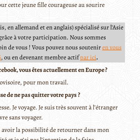
r cette jeune fille courageuse au sourire
, en allemand et en anglais) spécialisé sur l'Asie
e grâce à votre participation. Nous sommes
soin de vous ! Vous pouvez nous soutenir
en vous
%
, ou en devenant membre actif
par ici
.
cebook, vous êtes actuellement en Europe ?
provisoire, pour mon travail.
e de ne pas quitter votre pays
?
sse. Je voyage. Je suis très souvent à l’étranger
vre sans voyager.
 avoir la possibilité de retourner dans mon
té et je n’ai pas l’intention de le faire.