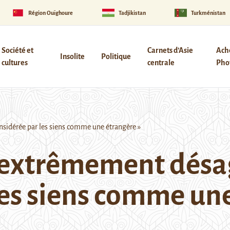
Région Ouïghoure
Tadjikistan
Turkménistan
Société et
Carnets d’Asie
Ach
Insolite
Politique
cultures
centrale
Phot
nsidérée par les siens comme une étrangère »
is extrêmement désa
les siens comme une