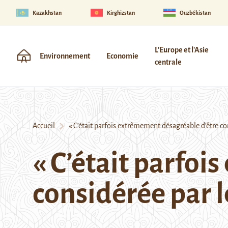
Kazakhstan
Kirghizstan
Ouzbékistan
L'Europe et l'Asie
Environnement
Economie
centrale
Accueil
« C’était parfois extrêmement désagréable d’être co
« C’était parfo
considérée par 