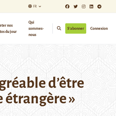
FR
Qui
eter nos
sommes-
S’abonner
Connexion
os du jour
nous
gréable d’être
 étrangère »