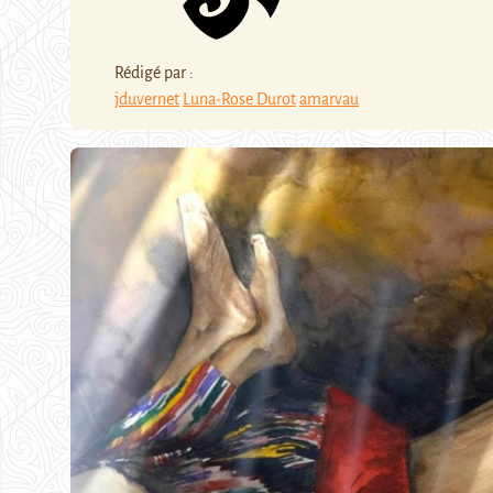
Rédigé par :
jduvernet
Luna-Rose Durot
amarvau