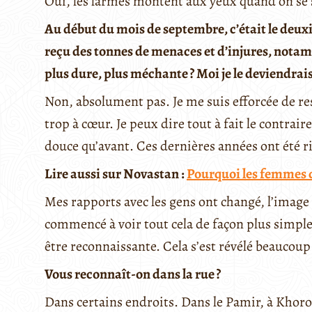
Oui, les larmes montent aux yeux quand on se
Au début du mois de septembre, c’était le deux
reçu des tonnes de menaces et d’injures, nota
plus dure, plus méchante ? Moi je le deviendrais 
Non, absolument pas. Je me suis efforcée de res
trop à cœur. Je peux dire tout à fait le contrair
douce qu’avant. Ces dernières années ont été ri
Lire aussi sur
Novastan
:
Pourquoi les femmes d
Mes rapports avec les gens ont changé, l’image 
commencé à voir tout cela de façon plus simple, 
être reconnaissante. Cela s’est révélé beaucoup 
Vous reconnaît-on dans la rue ?
Dans certains endroits. Dans le Pamir, à Khorog