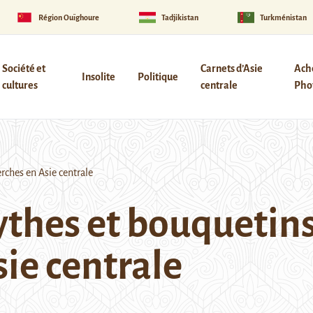
Région Ouïghoure
Tadjikistan
Turkménistan
Société et
Carnets d’Asie
Ach
Insolite
Politique
cultures
centrale
Phot
ches en Asie centrale
thes et bouquetins
ie centrale