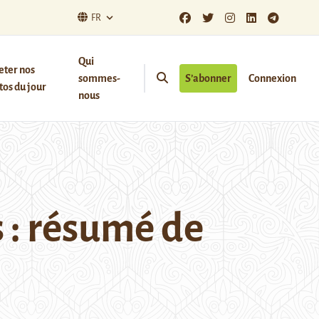
FR
Qui
eter nos
sommes-
S’abonner
Connexion
os du jour
nous
 : résumé de