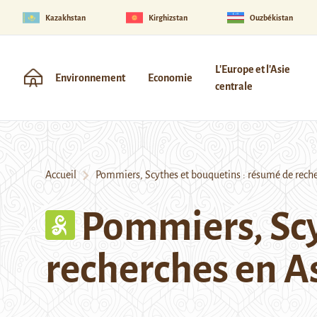
Kazakhstan
Kirghizstan
Ouzbékistan
L'Europe et l'Asie
Environnement
Economie
centrale
Accueil
Pommiers, Scythes et bouquetins : résumé de recher
Pommiers, Scy
recherches en As