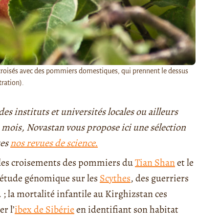
 croisés avec des pommiers domestiques, qui prennent le dessus
tration).
 instituts et universités locales ou ailleurs
e mois, Novastan vous propose ici une sélection
tes
nos revues de science.
, les croisements des pommiers du
Tian Shan
et le
 étude génomique sur les
Scythes
, des guerriers
; la mortalité infantile au Kirghizstan ces
r l’
ibex de Sibérie
en identifiant son habitat