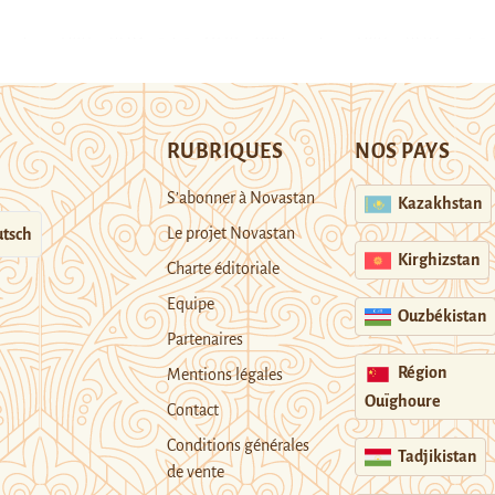
RUBRIQUES
NOS PAYS
S’abonner à Novastan
Kazakhstan
Le projet Novastan
tsch
Kirghizstan
Charte éditoriale
Equipe
Ouzbékistan
Partenaires
Région
Mentions légales
Ouïghoure
Contact
Conditions générales
Tadjikistan
de vente