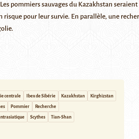
 pommiers sauvages du Kazakhstan seraient de
risque pour leur survie. En parallèle, une reche
olie.
ie centrale
Ibex de Sibérie
Kazakhstan
Kirghizstan
es
Pommier
Recherche
entrasiatique
Scythes
Tian-Shan