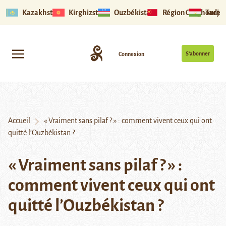
Kazakhstan
Kirghizstan
Ouzbékistan
Région Ouïghoure
Tadjik
S’abonner
Connexion
Accueil
« Vraiment sans pilaf ? » : comment vivent ceux qui ont
quitté l’Ouzbékistan ?
« Vraiment sans pilaf ? » :
comment vivent ceux qui ont
quitté l’Ouzbékistan ?