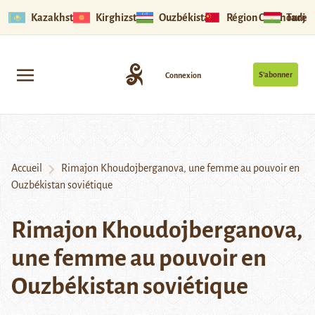
Kazakhstan
Kirghizstan
Ouzbékistan
Région Ouïghoure
Tadjik
S’abonner
Connexion
Accueil
Rimajon Khoudojberganova, une femme au pouvoir en
Ouzbékistan soviétique
Rimajon Khoudojberganova,
une femme au pouvoir en
Ouzbékistan soviétique