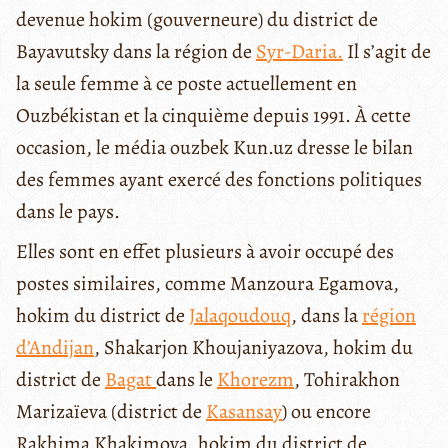
devenue hokim (gouverneure) du district de
Bayavutsky dans la région de
Syr-Daria.
Il s’agit de
la seule femme à ce poste actuellement en
Ouzbékistan et la cinquième depuis 1991. À cette
occasion, le média ouzbek Kun.uz dresse le bilan
des femmes ayant exercé des fonctions politiques
dans le pays.
Elles sont en effet plusieurs à avoir occupé des
postes similaires, comme Manzoura Egamova,
hokim du district de
Jalaqoudouq
, dans la
région
d’Andijan
, Shakarjon Khoujaniyazova, hokim du
district de
Bagat
dans le
Khorezm
, Tohirakhon
Marizaïeva (district de
Kasansay
) ou encore
Rakhima Khakimova, hokim du district de