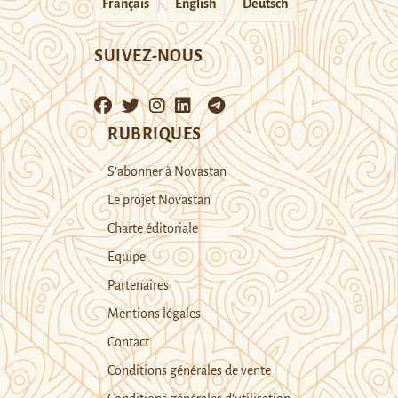
Français
English
Deutsch
SUIVEZ-NOUS
RUBRIQUES
S’abonner à Novastan
Le projet Novastan
Charte éditoriale
Equipe
Partenaires
Mentions légales
Contact
Conditions générales de vente