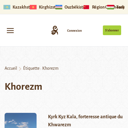
Kazakhstan
Kirghizstan
Ouzbékistan
Région Ouïghoure
Tadjik
S’abonner
Connexion
Accueil
Étiquette :
Khorezm
Khorezm
Kyrk Kyz Kala, forteresse antique du
Khwarezm