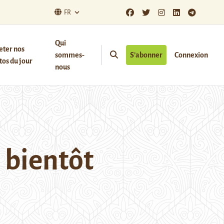
FR
Qui
eter nos
sommes-
S’abonner
Connexion
os du jour
nous
 bientôt