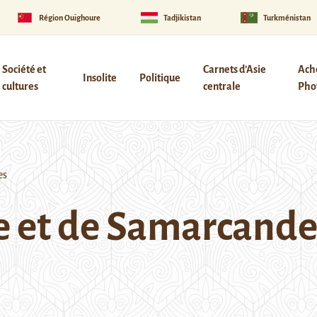
Région Ouïghoure
Tadjikistan
Turkménistan
Société et
Carnets d’Asie
Ach
Insolite
Politique
cultures
centrale
Phot
es
ce et de Samarcande