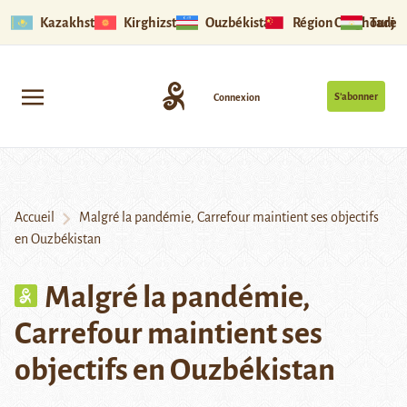
Kazakhstan
Kirghizstan
Ouzbékistan
Région Ouïghoure
Tadjik
S’abonner
Connexion
Accueil
Malgré la pandémie, Carrefour maintient ses objectifs
en Ouzbékistan
Malgré la pandémie,
Carrefour maintient ses
objectifs en Ouzbékistan