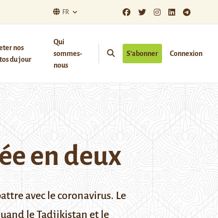
FR
Qui
eter nos
sommes-
S’abonner
Connexion
os du jour
nous
pée en deux
attre avec le coronavirus. Le
uand le Tadjikistan et le