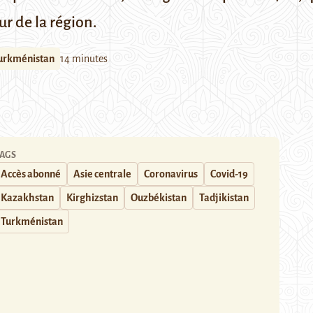
ur de la région.
urkménistan
14 minutes
AGS
Accès abonné
Asie centrale
Coronavirus
Covid-19
Kazakhstan
Kirghizstan
Ouzbékistan
Tadjikistan
Turkménistan