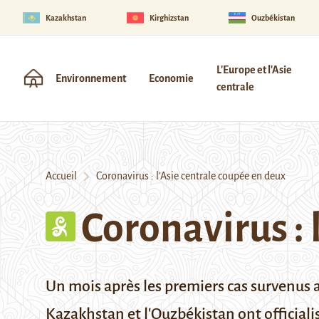
Kazakhstan
Kirghizstan
Ouzbékistan
L'Europe et l'Asie
Environnement
Economie
centrale
Accueil
Coronavirus : l’Asie centrale coupée en deux
Coronavirus : 
Un mois après les premiers cas survenus a
Kazakhstan et l'Ouzbékistan ont officialis