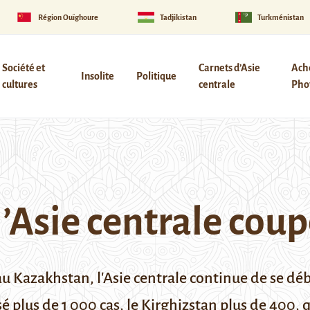
Région Ouïghoure
Tadjikistan
Turkménistan
Société et
Carnets d’Asie
Ach
Insolite
Politique
cultures
centrale
Phot
l’Asie centrale cou
u Kazakhstan, l'Asie centrale continue de se déb
é plus de 1 000 cas, le Kirghizstan plus de 400, q