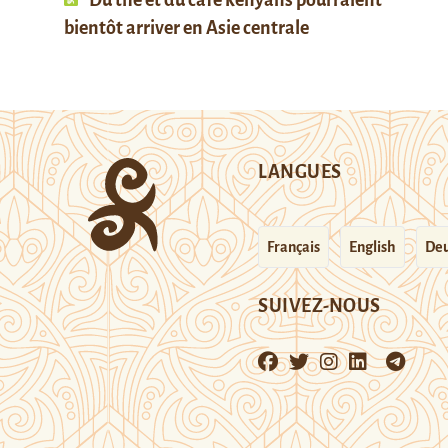
Du thé et du café kenyans pourraient
bientôt arriver en Asie centrale
LANGUES
Français
English
Deu
SUIVEZ-NOUS