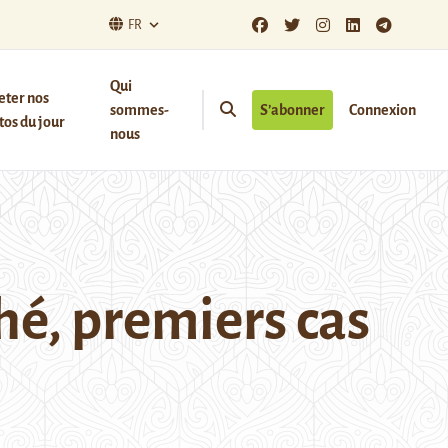
FR
Qui
eter nos
sommes-
S’abonner
Connexion
os du jour
nous
hé, premiers cas