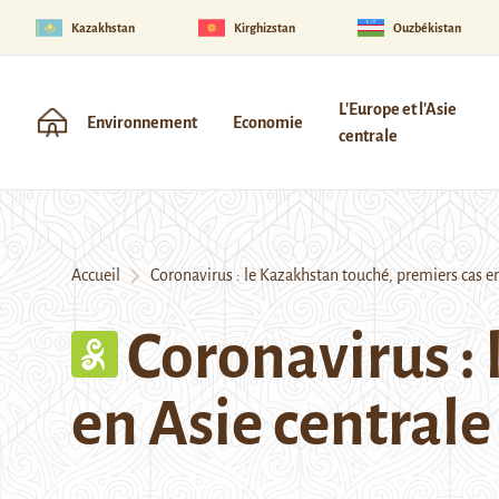
Kazakhstan
Kirghizstan
Ouzbékistan
L'Europe et l'Asie
Environnement
Economie
centrale
Accueil
Coronavirus : le Kazakhstan touché, premiers cas en
Coronavirus :
en Asie centrale