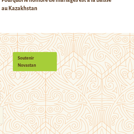
Pourquoi le nombre de mariages est à la baisse
au Kazakhstan
Soutenir
Novastan