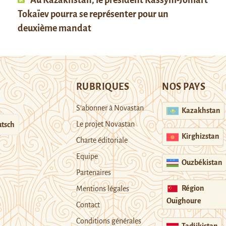
Au Kazakhstan, le président Kassym-Jomart
Tokaïev pourra se représenter pour un
deuxième mandat
RUBRIQUES
NOS PAYS
S’abonner à Novastan
Kazakhstan
Le projet Novastan
tsch
Kirghizstan
Charte éditoriale
Equipe
Ouzbékistan
Partenaires
Région
Mentions légales
Ouïghoure
Contact
Conditions générales