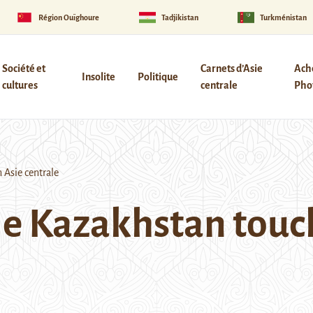
Région Ouïghoure
Tadjikistan
Turkménistan
Société et
Carnets d’Asie
Ach
Insolite
Politique
cultures
centrale
Phot
 Asie centrale
 le Kazakhstan touc