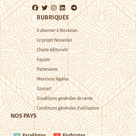
RUBRIQUES
S’abonner à Novastan
Le projet Novastan
Charte éditoriale
Equipe
Partenaires
Mentions légales
Contact
Conditions générales de vente
Conditions générales d’utilisation
NOS PAYS
Kazakhstan
Kirghizstan