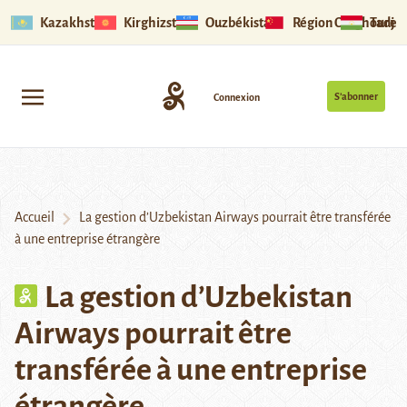
Kazakhstan
Kirghizstan
Ouzbékistan
Région Ouïghoure
Tadjik
S’abonner
Connexion
Accueil
La gestion d’Uzbekistan Airways pourrait être transférée
à une entreprise étrangère
La gestion d’Uzbekistan
Airways pourrait être
transférée à une entreprise
étrangère