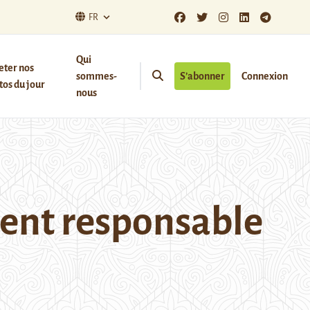
FR
Qui
eter nos
sommes-
S’abonner
Connexion
os du jour
nous
ment responsable