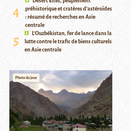
Desert kites, peuplement
préhistorique et cratères d’astéroïdes
: résumé de recherches en Asie
centrale
L’Ouzbékistan, fer de lance dans la
lutte contre le trafic de biens culturels
en Asie centrale
Photo du jour