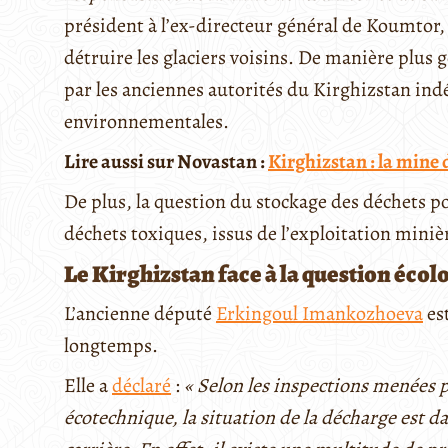
président à l’ex-directeur général de Koumtor
détruire les glaciers voisins. De manière plus 
par les anciennes autorités du Kirghizstan ind
environnementales.
Lire aussi sur Novastan :
Kirghizstan : la mine 
De plus, la question du stockage des déchets p
déchets toxiques, issus de l’exploitation minièr
Le Kirghizstan face à la question écol
L’ancienne député
Erkingoul Imankozhoeva
es
longtemps.
Elle a
déclaré
:
« Selon les inspections menées p
écotechnique, la situation de la décharge est dan