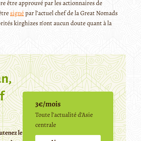
core être approuvé par les actionnaires de
être
signé
par l’actuel chef de la Great Nomads
ités kirghizes n’ont aucun doute quant à la
n,
f
3€/mois
Toute l’actualité d’Asie
centrale
utenez le