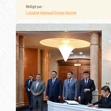
Rédigé par :
l_orraine
jregnaud
Emma Jerome