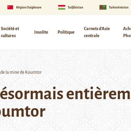
Région Ouïghoure
Tadjikistan
Turkménistan
Société et
Carnets d’Asie
Ach
Insolite
Politique
cultures
centrale
Phot
 de la mine de Koumtor
désormais entière
Koumtor