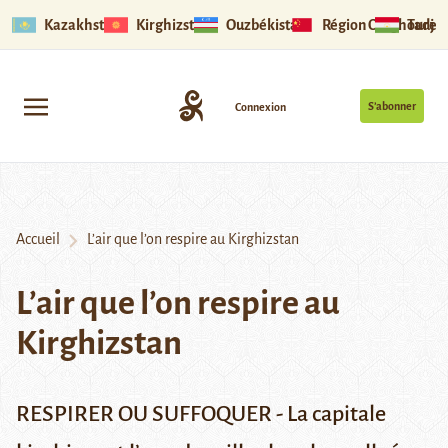
Kazakhstan
Kirghizstan
Ouzbékistan
Région Ouïghoure
Tadjik
S’abonner
Connexion
Accueil
L’air que l’on respire au Kirghizstan
L’air que l’on respire au
Kirghizstan
RESPIRER OU SUFFOQUER - La capitale