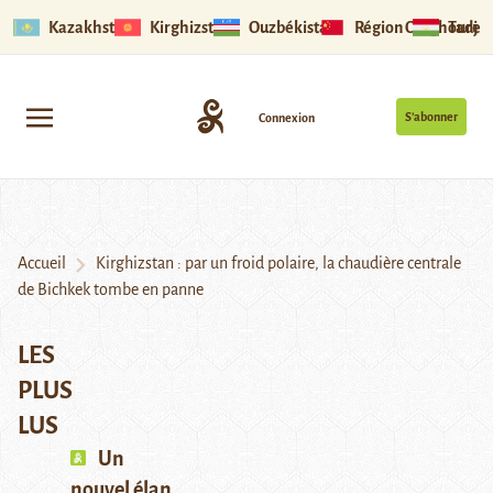
Kazakhstan
Kirghizstan
Ouzbékistan
Région Ouïghoure
Tadjik
S’abonner
Connexion
Accueil
Kirghizstan : par un froid polaire, la chaudière centrale
de Bichkek tombe en panne
LES
PLUS
LUS
Un
nouvel élan