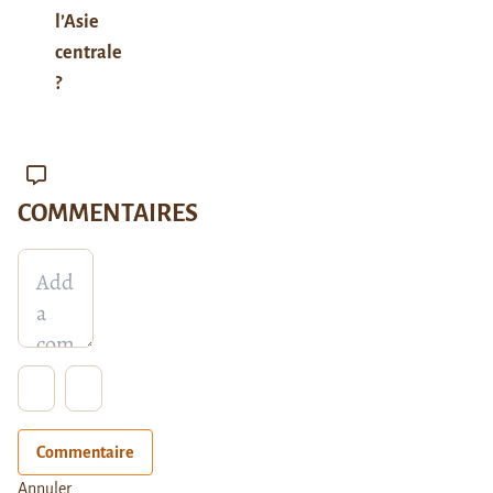
l’Asie
centrale
?
COMMENTAIRES
Commentaire
Annuler