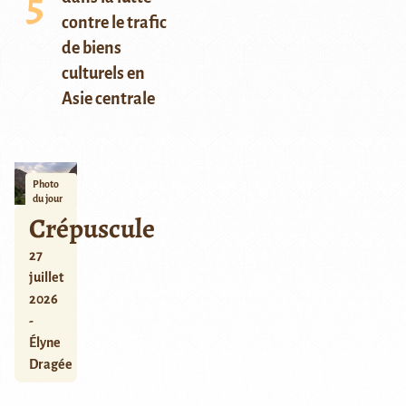
contre le trafic
de biens
culturels en
Asie centrale
Photo
du jour
Crépuscule
27
juillet
2026
-
Élyne
Dragée