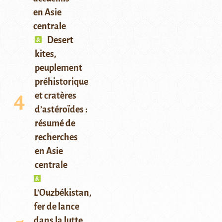
en Asie
centrale
Desert
kites,
peuplement
préhistorique
et cratères
d’astéroïdes :
résumé de
recherches
en Asie
centrale
L’Ouzbékistan,
fer de lance
dans la lutte