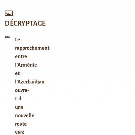
DÉCRYPTAGE
Le
rapprochement
entre
l’Arménie
et
l’Azerbaïdjan
ouvre-
t-il
une
nouvelle
route
vers