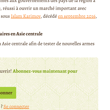
rmes aux gouvernements des pays de la région à
e, réussi à ouvrir un marché important avec
, sous
Islam Karimov
, décédé
en septembre 2016
,
aires en Asie centrale
n Asie centrale afin de tester de nouvelles armes
ouvrir!
Abonnez-vous maintenant pour
bonner
 ?
Se connecter