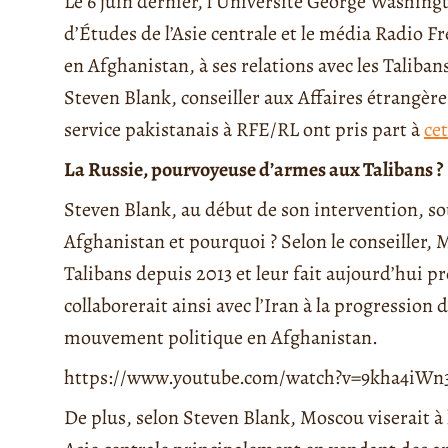
Le 6 juin dernier, l’Université George Washin
d’Études de l’Asie centrale et le média Radio F
en Afghanistan, à ses relations avec les Taliban
Steven Blank, conseiller aux Affaires étrangè
service pakistanais à RFE/RL ont pris part à
ce
La Russie, pourvoyeuse d’armes aux Talibans ?
Steven Blank, au début de son intervention, sou
Afghanistan et pourquoi ? Selon le conseiller,
Talibans depuis 2013 et leur fait aujourd’hui 
collaborerait ainsi avec l’Iran à la progressio
mouvement politique en Afghanistan.
https://www.youtube.com/watch?v=9kha4iW
De plus, selon Steven Blank, Moscou viserait à