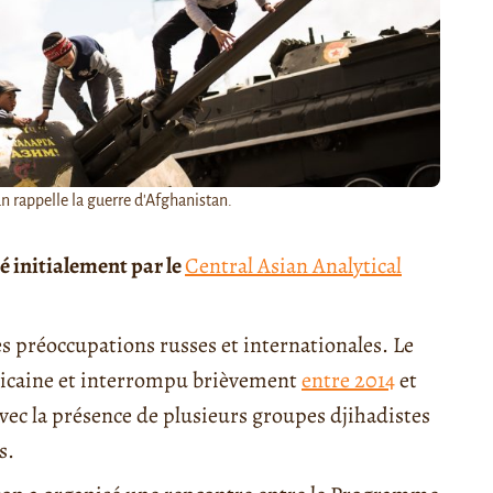
n rappelle la guerre d'Afghanistan.
é initialement par le
Central Asian Analytical
es préoccupations russes et internationales. Le
éricaine et interrompu brièvement
entre 2014
et
vec la présence de plusieurs groupes djihadistes
s.