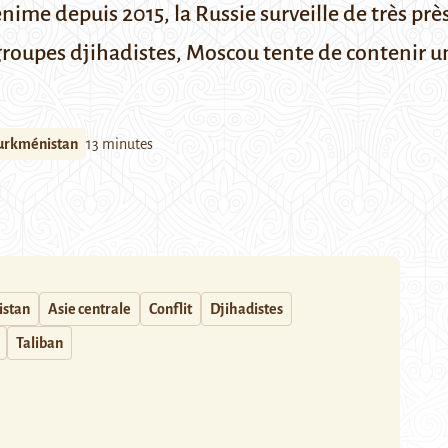
nime depuis 2015, la Russie surveille de très près
oupes djihadistes, Moscou tente de contenir un
urkménistan
13 minutes
istan
Asie centrale
Conflit
Djihadistes
Taliban