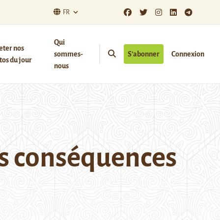
FR
Qui
eter nos
sommes-
S’abonner
Connexion
os du jour
nous
es conséquences