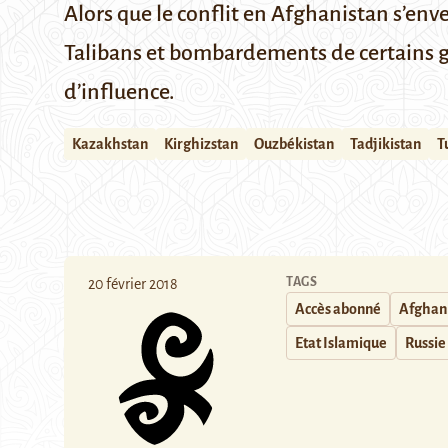
Alors que le conflit en Afghanistan s’enve
Talibans et bombardements de certains gr
d’influence.
Kazakhstan
Kirghizstan
Ouzbékistan
Tadjikistan
T
TAGS
20 février 2018
Accès abonné
Afghan
Etat Islamique
Russie