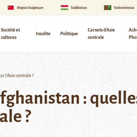
Région Ouïghoure
Tadjikistan
Turkménistan
Société et
Carnets d’Asie
Ach
Insolite
Politique
cultures
centrale
Phot
 l’Asie centrale ?
Afghanistan : quell
ale ?