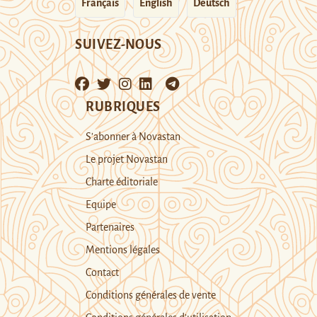
Français
English
Deutsch
SUIVEZ-NOUS
RUBRIQUES
S’abonner à Novastan
Le projet Novastan
Charte éditoriale
Equipe
Partenaires
Mentions légales
Contact
Conditions générales de vente