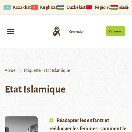
Kazakhstan
Kirghizstan
Ouzbékistan
Région Ouïghoure
Tadjik
S’abonner
Connexion
Accueil
Étiquette :
Etat Islamique
Etat Islamique
Réadapter les enfants et
rééduquer les femmes : comment le