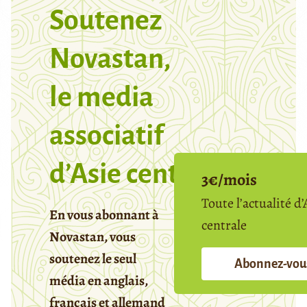
Soutenez
Novastan,
le media
associatif
d’Asie centrale
3€/mois
Toute l’actualité d’
En vous abonnant à
centrale
Novastan, vous
soutenez le seul
Abonnez-vou
média en anglais,
français et allemand