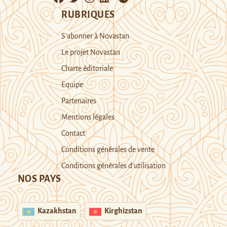
RUBRIQUES
S’abonner à Novastan
Le projet Novastan
Charte éditoriale
Equipe
Partenaires
Mentions légales
Contact
Conditions générales de vente
Conditions générales d’utilisation
NOS PAYS
Kazakhstan
Kirghizstan