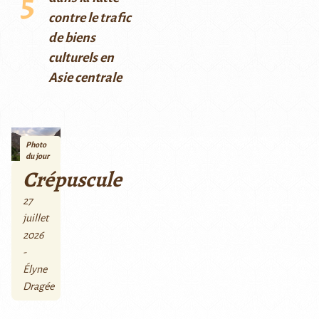
contre le trafic
de biens
culturels en
Asie centrale
Photo
du jour
Crépuscule
27
juillet
2026
-
Élyne
Dragée