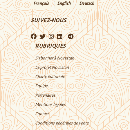
Français
English
Deutsch
SUIVEZ-NOUS
RUBRIQUES
S’abonner à Novastan
Le projet Novastan
Charte éditoriale
Equipe
Partenaires
Mentions légales
Contact
Conditions générales de vente