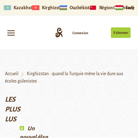
Kazakhstan
Kirghizstan
Ouzbékistan
Région Ouïghoure
Tadjik
S’abonner
Connexion
Accueil
Kirghizstan : quand la Turquie mène la vie dure aux
écoles gülenistes
LES
PLUS
LUS
Un
nouvel élan