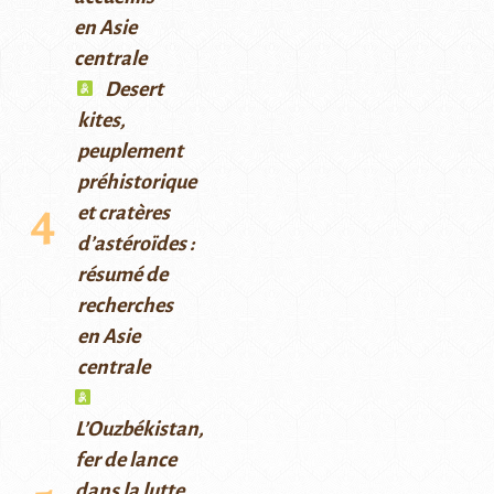
en Asie
centrale
Desert
kites,
peuplement
préhistorique
et cratères
d’astéroïdes :
résumé de
recherches
en Asie
centrale
L’Ouzbékistan,
fer de lance
dans la lutte