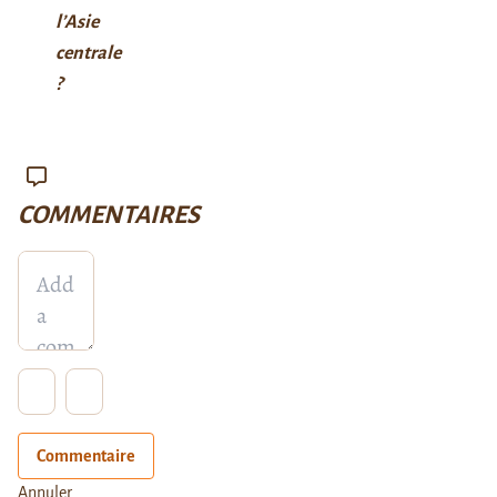
l’Asie
centrale
?
COMMENTAIRES
Commentaire
Annuler