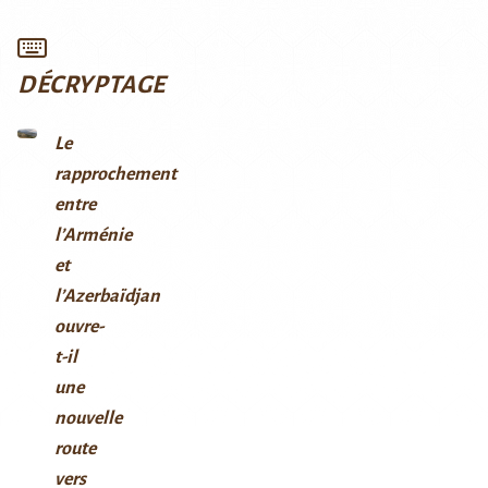
DÉCRYPTAGE
Le
rapprochement
entre
l’Arménie
et
l’Azerbaïdjan
ouvre-
t-il
une
nouvelle
route
vers