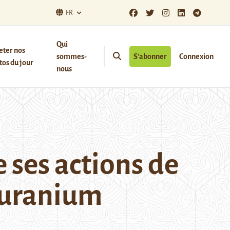
FR
Qui
eter nos
sommes-
S’abonner
Connexion
os du jour
nous
 ses actions de
’uranium