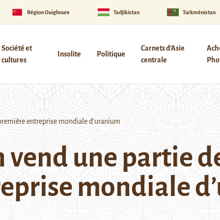
Région Ouïghoure
Tadjikistan
Turkménistan
Société et
Carnets d’Asie
Ach
Insolite
Politique
cultures
centrale
Phot
 première entreprise mondiale d’uranium
 vend une partie de
reprise mondiale d