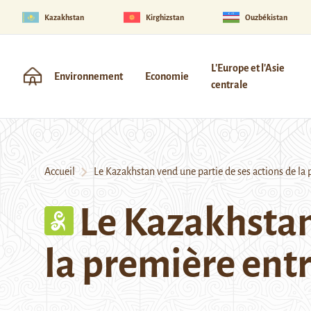
Kazakhstan
Kirghizstan
Ouzbékistan
L'Europe et l'Asie
Environnement
Economie
centrale
Accueil
Le Kazakhstan vend une partie de ses actions de la
Le Kazakhstan
la première ent