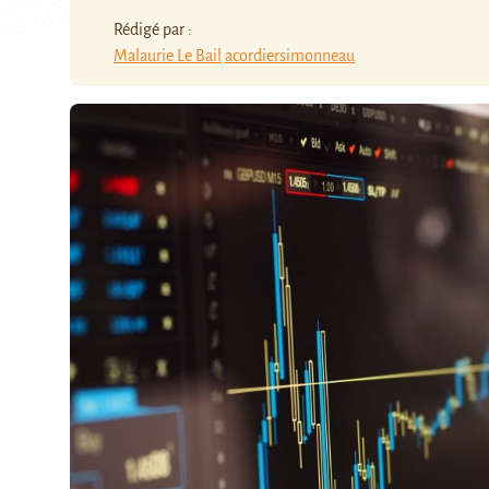
Rédigé par :
Malaurie Le Bail
acordiersimonneau