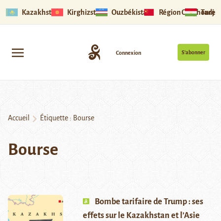
Kazakhstan
Kirghizstan
Ouzbékistan
Région Ouïghoure
Tadjik
S’abonner
Connexion
Accueil
Étiquette :
Bourse
Bourse
Bombe tarifaire de Trump : ses
effets sur le Kazakhstan et l’Asie