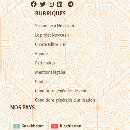
RUBRIQUES
S’abonner à Novastan
Le projet Novastan
Charte éditoriale
Equipe
Partenaires
Mentions légales
Contact
Conditions générales de vente
Conditions générales d’utilisation
NOS PAYS
Kazakhstan
Kirghizstan