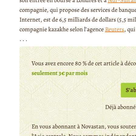
son entrée en bourse à Londres et à
Nur-Sulta
compagnie, qui propose des services de banque
Internet, est de 6,5 milliards de dollars (5,5 m
compagnie kazakhe selon l’agence
Reuters
, qui
. . .
Vous avez encore 80 % de cet article à déc
seulement 3€ par mois
S’a
Déjà abonné
En vous abonnant à Novastan, vous souten