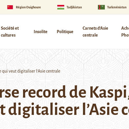
Région Ouïghoure
Tadjikistan
Turkménistan
Société et
Carnets d’Asie
Ach
Insolite
Politique
cultures
centrale
Phot
qui veut digitaliser l’Asie centrale
se record de Kaspi,
 digitaliser l’Asie 