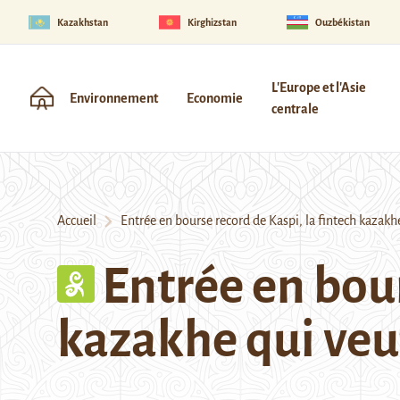
Kazakhstan
Kirghizstan
Ouzbékistan
L'Europe et l'Asie
Environnement
Economie
centrale
Accueil
Entrée en bourse record de Kaspi, la fintech kazakhe 
Entrée en bour
kazakhe qui veut