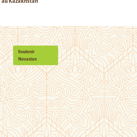
au Kazakhstan
Soutenir
Novastan