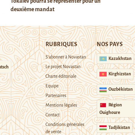
Tokaïev pourra se représenter pour un
deuxième mandat
RUBRIQUES
NOS PAYS
S’abonner à Novastan
Kazakhstan
Le projet Novastan
tsch
Kirghizstan
Charte éditoriale
Equipe
Ouzbékistan
Partenaires
Région
Mentions légales
Ouïghoure
Contact
Conditions générales
Tadjikistan
de vente