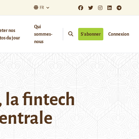
FR
Qui
eter nos
sommes-
S’abonner
Connexion
os du jour
nous
 la fintech
centrale