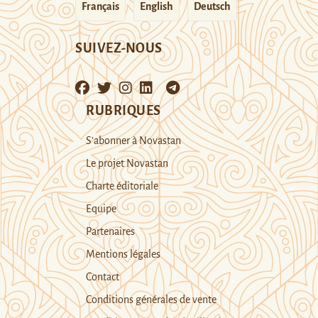
Français
English
Deutsch
SUIVEZ-NOUS
RUBRIQUES
S’abonner à Novastan
Le projet Novastan
Charte éditoriale
Equipe
Partenaires
Mentions légales
Contact
Conditions générales de vente