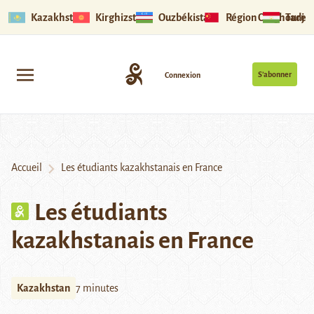
Kazakhstan
Kirghizstan
Ouzbékistan
Région Ouïghoure
Tadjik
S’abonner
Connexion
Accueil
Les étudiants kazakhstanais en France
Les étudiants
kazakhstanais en France
Kazakhstan
7 minutes