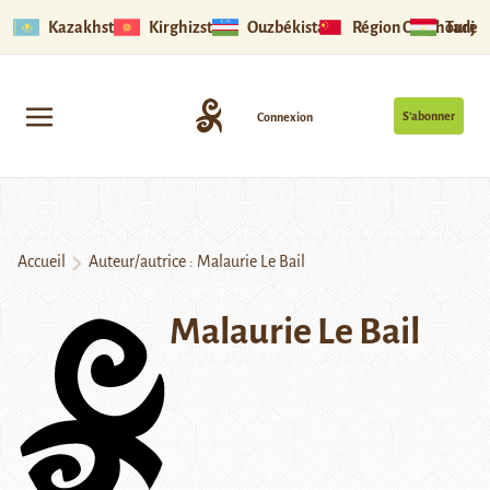
Kazakhstan
Kirghizstan
Ouzbékistan
Région Ouïghoure
Tadjik
S’abonner
Connexion
Accueil
Auteur/autrice : Malaurie Le Bail
Malaurie Le Bail