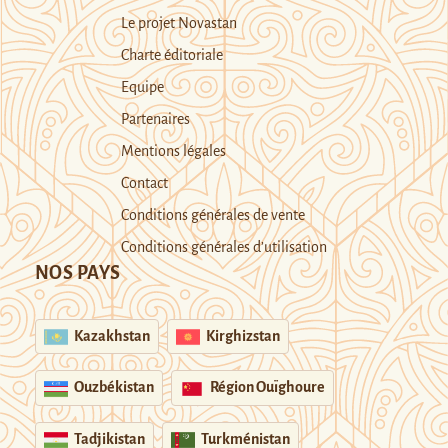
Le projet Novastan
Charte éditoriale
Equipe
Partenaires
Mentions légales
Contact
Conditions générales de vente
Conditions générales d’utilisation
NOS PAYS
Kazakhstan
Kirghizstan
Ouzbékistan
Région Ouïghoure
Tadjikistan
Turkménistan