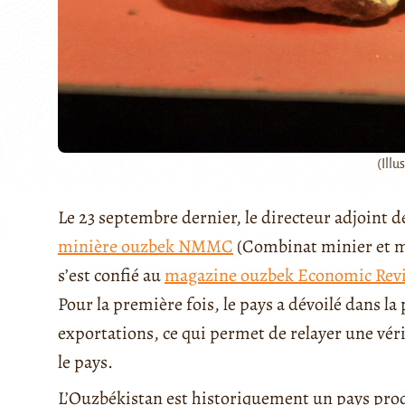
(Illu
Le 23 septembre dernier, le directeur adjoint
minière ouzbek NMMC
(Combinat minier et m
s’est confié au
magazine ouzbek Economic Rev
Pour la première fois, le pays a dévoilé dans la
exportations, ce qui permet de relayer une vér
le pays.
L’Ouzbékistan est historiquement un pays prod