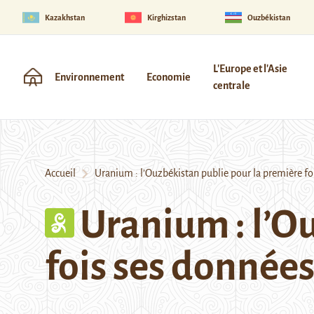
Kazakhstan
Kirghizstan
Ouzbékistan
L'Europe et l'Asie
Environnement
Economie
centrale
Accueil
Uranium : l’Ouzbékistan publie pour la première fo
Uranium : l’O
fois ses donnée