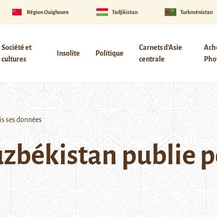
Région Ouïghoure
Tadjikistan
Turkménistan
Société et
Carnets d’Asie
Ach
Insolite
Politique
cultures
centrale
Phot
is ses données
uzbékistan publie p
s