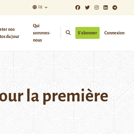
FR
Qui
eter nos
sommes-
S’abonner
Connexion
os du jour
nous
our la première