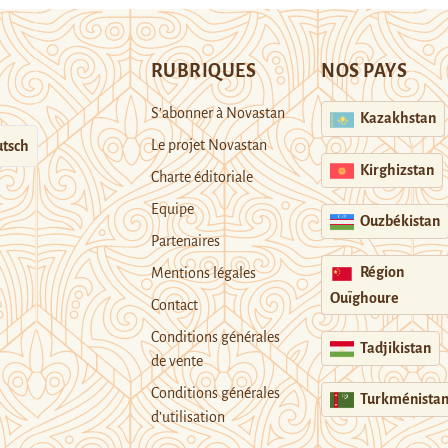
RUBRIQUES
NOS PAYS
S’abonner à Novastan
Kazakhstan
Le projet Novastan
tsch
Kirghizstan
Charte éditoriale
Equipe
Ouzbékistan
Partenaires
Région
Mentions légales
Ouïghoure
Contact
Conditions générales
Tadjikistan
de vente
Conditions générales
Turkménista
d’utilisation