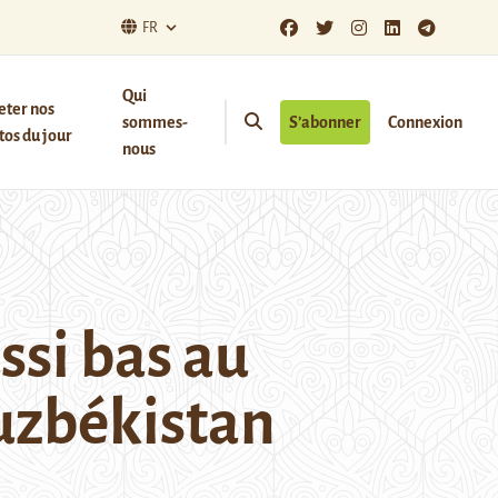
FR
Qui
eter nos
sommes-
S’abonner
Connexion
os du jour
nous
ussi bas au
Ouzbékistan