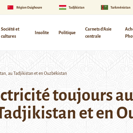
Région Ouïghoure
Tadjikistan
Turkménistan
Société et
Carnets d’Asie
Ach
Insolite
Politique
cultures
centrale
Phot
stan, au Tadjikistan et en Ouzbékistan
ectricité toujours a
Tadjikistan et en 