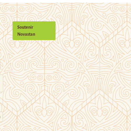
Soutenir
Novastan
n