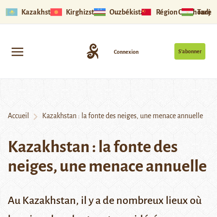
Kazakhstan
Kirghizstan
Ouzbékistan
Région Ouïghoure
Tadjik
S’abonner
Connexion
Accueil
Kazakhstan : la fonte des neiges, une menace annuelle
Kazakhstan : la fonte des
neiges, une menace annuelle
Au Kazakhstan, il y a de nombreux lieux où