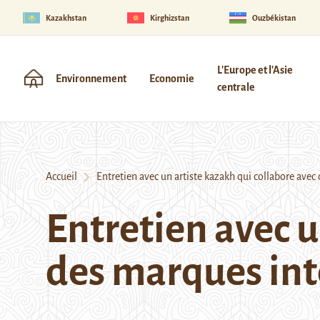
Kazakhstan
Kirghizstan
Ouzbékistan
L'Europe et l'Asie
Environnement
Economie
centrale
Accueil
Entretien avec un artiste kazakh qui collabore avec
Entretien avec u
des marques int