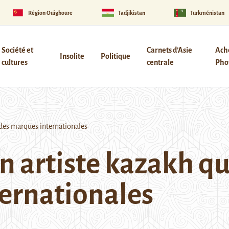
Région Ouïghoure
Tadjikistan
Turkménistan
Société et
Carnets d’Asie
Ach
Insolite
Politique
cultures
centrale
Phot
 des marques internationales
n artiste kazakh qu
ernationales