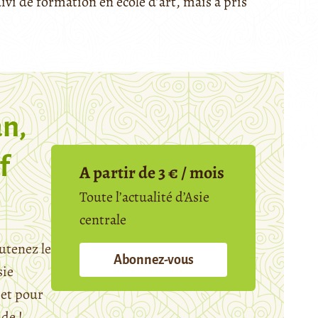
uivi de formation en école d’art, mais a pris
n,
f
A partir de 3 € / mois
Toute l’actualité d’Asie
centrale
utenez le
Abonnez-vous
sie
et pour
ide !