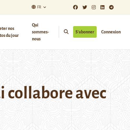
FR
Qui
eter nos
sommes-
S’abonner
Connexion
os du jour
nous
i collabore avec