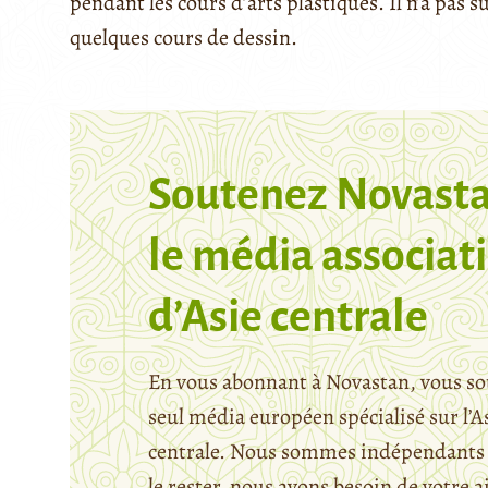
pendant les cours d’arts plastiques. Il n’a pas s
quelques cours de dessin.
Soutenez Novasta
le média associati
d’Asie centrale
En vous abonnant à Novastan, vous so
seul média européen spécialisé sur l’A
centrale. Nous sommes indépendants 
le rester, nous avons besoin de votre a