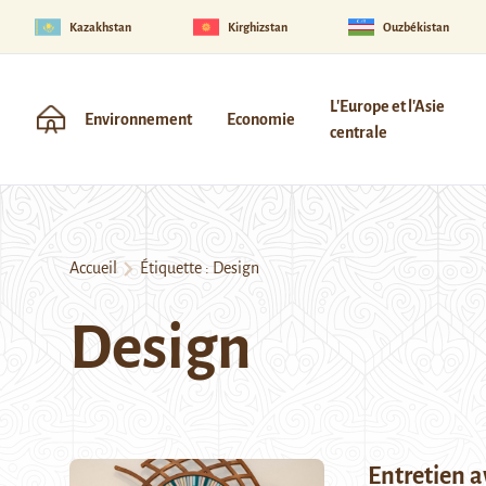
Kazakhstan
Kirghizstan
Ouzbékistan
L'Europe et l'Asie
Environnement
Economie
centrale
Accueil
Étiquette :
Design
Design
Entretien a