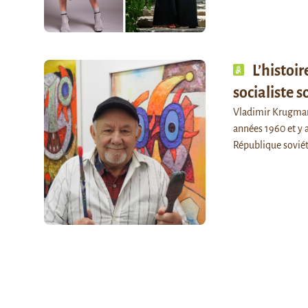
L’histoi
socialiste s
Vladimir Krugman,
années 1960 et y 
République sovié