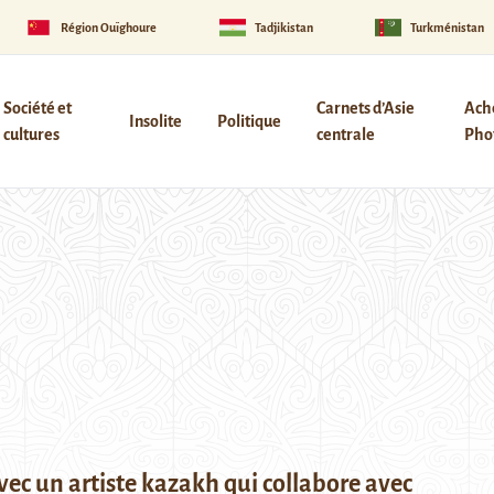
Région Ouïghoure
Tadjikistan
Turkménistan
Société et
Carnets d’Asie
Ach
Insolite
Politique
cultures
centrale
Phot
vec un artiste kazakh qui collabore avec