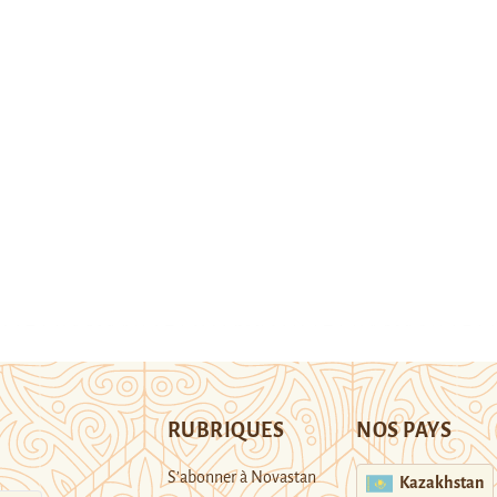
RUBRIQUES
NOS PAYS
S’abonner à Novastan
Kazakhstan