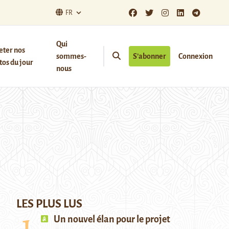
FR
Qui
eter nos
sommes-
S’abonner
Connexion
os du jour
nous
LES PLUS LUS
Un nouvel élan pour le projet