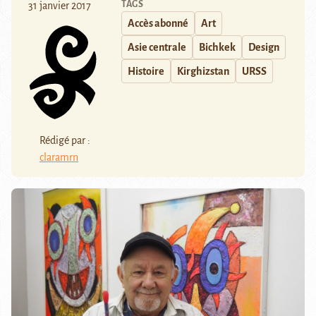
TAGS
31 janvier 2017
Accès abonné
Art
Asie centrale
Bichkek
Design
Histoire
Kirghizstan
URSS
Rédigé par :
claramrn