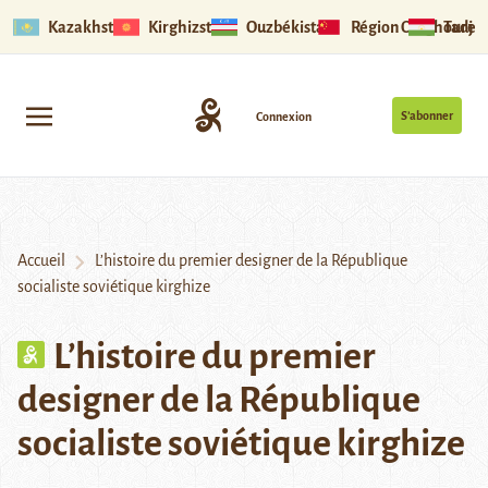
Kazakhstan
Kirghizstan
Ouzbékistan
Région Ouïghoure
Tadjik
S’abonner
Connexion
Accueil
L’histoire du premier designer de la République
socialiste soviétique kirghize
L’histoire du premier
designer de la République
socialiste soviétique kirghize