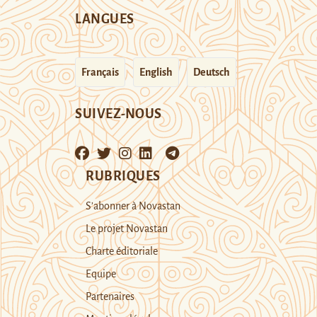
LANGUES
Français
English
Deutsch
SUIVEZ-NOUS
RUBRIQUES
S’abonner à Novastan
Le projet Novastan
Charte éditoriale
Equipe
Partenaires