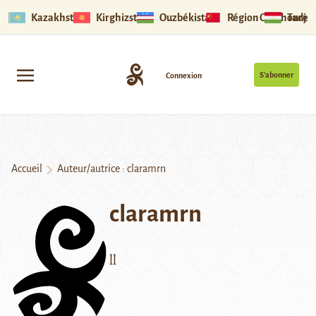
Kazakhstan
Kirghizstan
Ouzbékistan
Région Ouïghoure
Tadjik
S’abonner
Connexion
Accueil
Auteur/autrice : claramrn
claramrn
ll