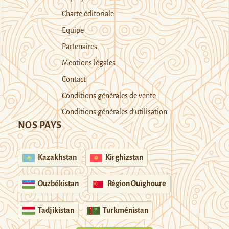
Charte éditoriale
Equipe
Partenaires
Mentions légales
Contact
Conditions générales de vente
Conditions générales d’utilisation
NOS PAYS
Kazakhstan
Kirghizstan
Ouzbékistan
Région Ouïghoure
Tadjikistan
Turkménistan