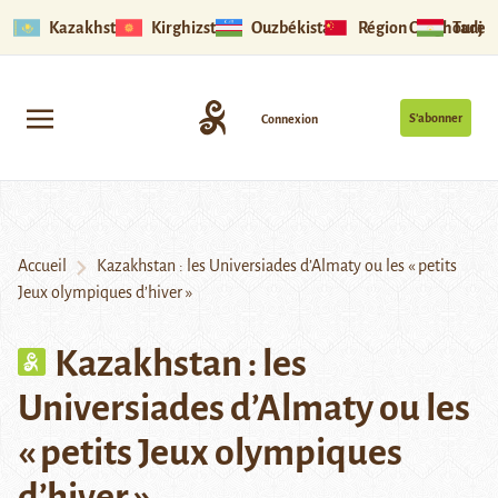
Kazakhstan
Kirghizstan
Ouzbékistan
Région Ouïghoure
Tadjik
S’abonner
Connexion
Accueil
Kazakhstan : les Universiades d’Almaty ou les « petits
Jeux olympiques d’hiver »
Kazakhstan : les
Universiades d’Almaty ou les
« petits Jeux olympiques
d’hiver »