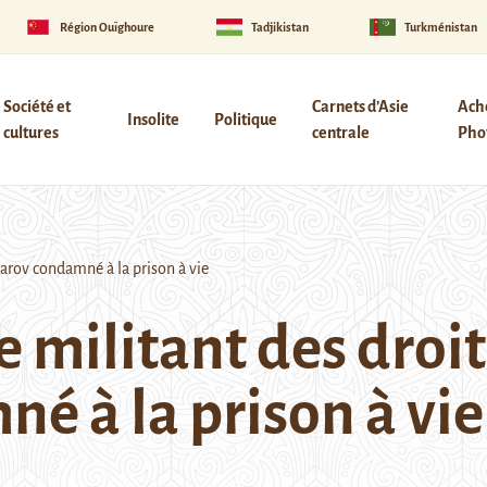
Région Ouïghoure
Tadjikistan
Turkménistan
Société et
Carnets d’Asie
Ach
Insolite
Politique
cultures
centrale
Phot
arov condamné à la prison à vie
le militant des dro
é à la prison à vie