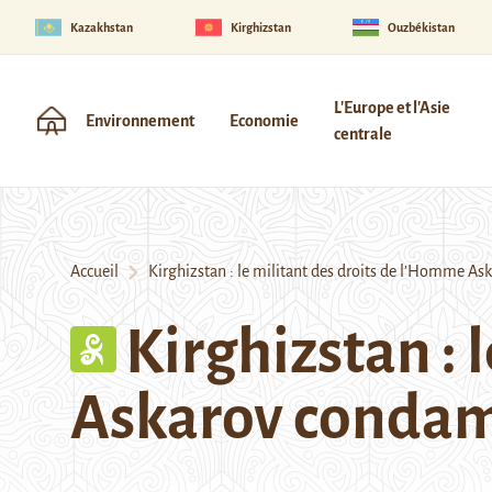
Kazakhstan
Kirghizstan
Ouzbékistan
L'Europe et l'Asie
Environnement
Economie
centrale
Accueil
Kirghizstan : le militant des droits de l’Homme Ask
Kirghizstan : 
Askarov condamn