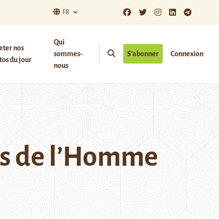
FR
Qui
eter nos
sommes-
S’abonner
Connexion
os du jour
nous
its de l’Homme