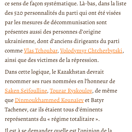
ce sens de façon systématique. Là-bas, dans la liste
des 520 personnalités du parti qui ont été visées
par les mesures de décommunisation sont
présentes aussi des personnes d’origine
ukrainienne, dont d’anciens dirigeants du parti
comme
Vlas Tchoubar
,
Volodymyr Chtcherbytski
,
ainsi que des victimes de la répression.
Dans cette logique, le Kazakhstan devrait
renommer ses rues nommées en l’honneur de
Saken Seïfoulline
,
Tourar Ryskoulov
, de même
que
Dinmoukhammed Kounaïev
et Batyr
Tachenev, car ils étaient tous d’éminents
représentants du « régime totalitaire ».
Il est à se demander quelle est l’opinion de la