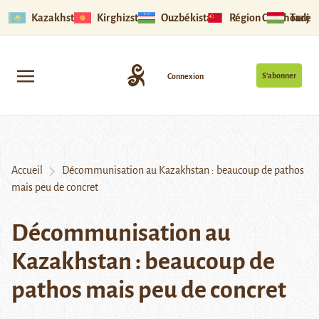
Kazakhstan
Kirghizstan
Ouzbékistan
Région Ouïghoure
Tadjik
S’abonner
Connexion
Accueil
Décommunisation au Kazakhstan : beaucoup de pathos
mais peu de concret
Décommunisation au
Kazakhstan : beaucoup de
pathos mais peu de concret