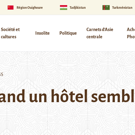
Région Ouïghoure
Tadjikistan
Turkménistan
Société et
Carnets d’Asie
Ach
Insolite
Politique
cultures
centrale
Phot
SS
and un hôtel sembl