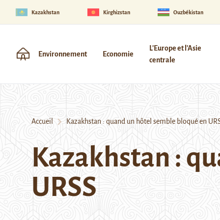
Kazakhstan
Kirghizstan
Ouzbékistan
L'Europe et l'Asie
Environnement
Economie
centrale
Accueil
Kazakhstan : quand un hôtel semble bloqué en UR
Kazakhstan : qu
URSS