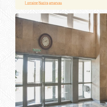
l_orraine
Nazira
amarvau