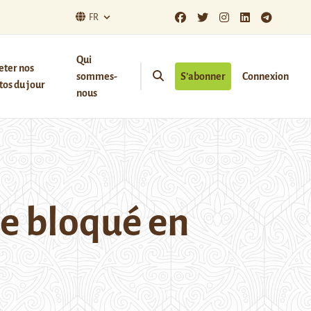
FR
Qui
eter nos
sommes-
S’abonner
Connexion
os du jour
nous
e bloqué en