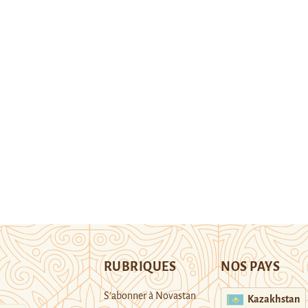
RUBRIQUES
NOS PAYS
S’abonner à Novastan
Kazakhstan