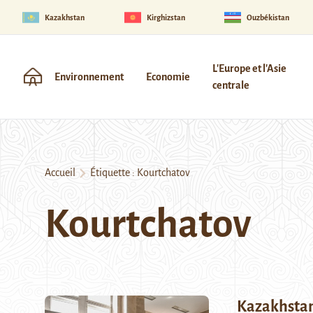
Kazakhstan
Kirghizstan
Ouzbékistan
L'Europe et l'Asie
Environnement
Economie
centrale
Accueil
Étiquette :
Kourtchatov
Kourtchatov
Kazakhstan