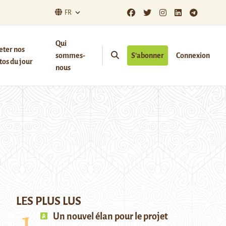
FR
Qui
eter nos
sommes-
S’abonner
Connexion
os du jour
nous
LES PLUS LUS
Un nouvel élan pour le projet