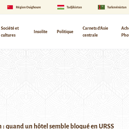
Région Ouïghoure
Tadjikistan
Turkménistan
Société et
Carnets d’Asie
Ach
Insolite
Politique
cultures
centrale
Phot
 : quand un hôtel semble bloqué en URSS