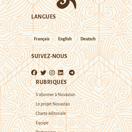
LANGUES
Français
English
Deutsch
SUIVEZ-NOUS
RUBRIQUES
S’abonner à Novastan
Le projet Novastan
Charte éditoriale
Equipe