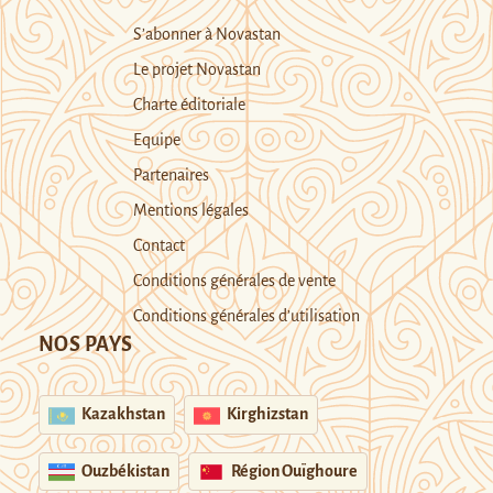
S’abonner à Novastan
Le projet Novastan
Charte éditoriale
Equipe
Partenaires
Mentions légales
Contact
Conditions générales de vente
Conditions générales d’utilisation
NOS PAYS
Kazakhstan
Kirghizstan
Ouzbékistan
Région Ouïghoure