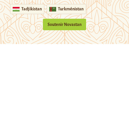
Tadjikistan
Turkménistan
Soutenir Novastan