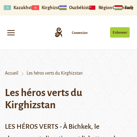
Kazakhstan
Kirghizstan
Ouzbékistan
Région Ouïghoure
Tadjik
S’abonner
Connexion
Accueil
Les héros verts du Kirghizstan
Les héros verts du
Kirghizstan
LES HÉROS VERTS - À Bichkek, le