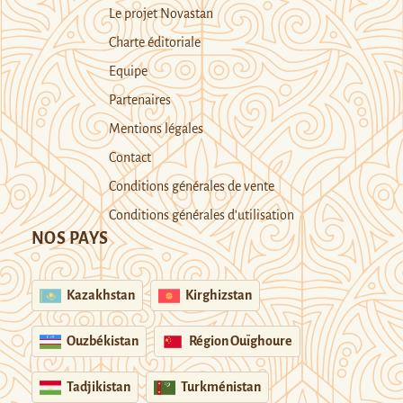
Le projet Novastan
Charte éditoriale
Equipe
Partenaires
Mentions légales
Contact
Conditions générales de vente
Conditions générales d’utilisation
NOS PAYS
Kazakhstan
Kirghizstan
Ouzbékistan
Région Ouïghoure
Tadjikistan
Turkménistan