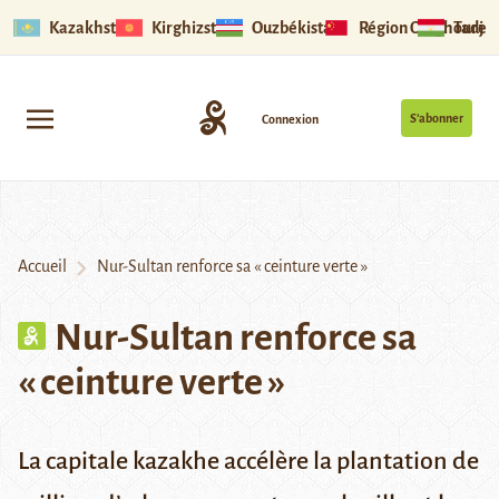
Kazakhstan
Kirghizstan
Ouzbékistan
Région Ouïghoure
Tadjik
S’abonner
Connexion
Accueil
Nur-Sultan renforce sa « ceinture verte »
Nur-Sultan renforce sa
« ceinture verte »
La capitale kazakhe accélère la plantation de