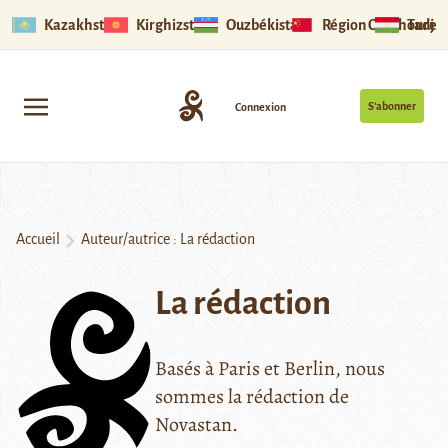
Kazakhstan
Kirghizstan
Ouzbékistan
Région Ouïghoure
Tadjik
S’abonner
Connexion
Accueil
Auteur/autrice : La rédaction
La rédaction
Basés à Paris et Berlin, nous
sommes la rédaction de
Novastan.