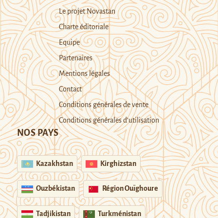
Le projet Novastan
Charte éditoriale
Equipe
Partenaires
Mentions légales
Contact
Conditions générales de vente
Conditions générales d’utilisation
NOS PAYS
Kazakhstan
Kirghizstan
Ouzbékistan
Région Ouïghoure
Tadjikistan
Turkménistan