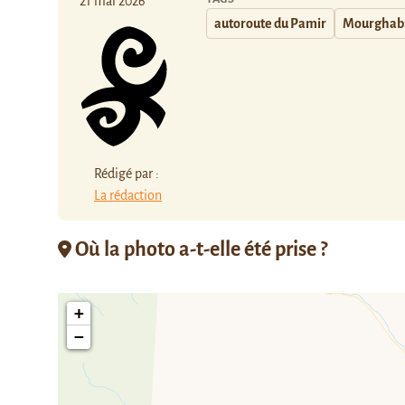
21 mai 2026
autoroute du Pamir
Mourghab
Rédigé par :
La rédaction
Où la photo a-t-elle été prise ?
+
−