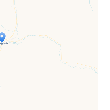
ap is loading...
 loaded completely, leafletJS files are
ssing.