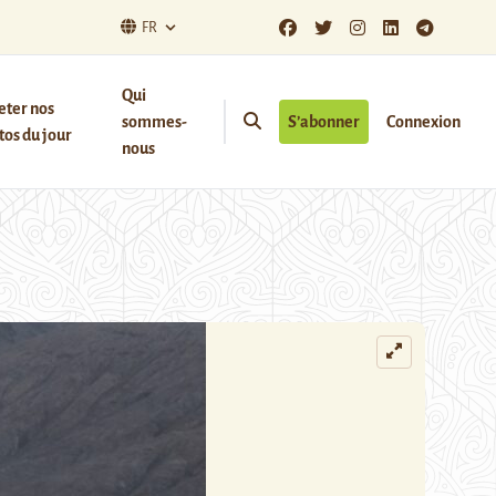
FR
Qui
eter nos
sommes-
S’abonner
Connexion
os du jour
nous