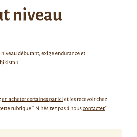
ut niveau
n niveau débutant, exige endurance et
djikistan.
z
en acheter certaines par ici
et les recevoir chez
cette rubrique ? N'hésitez pas à nous
contacter.
"