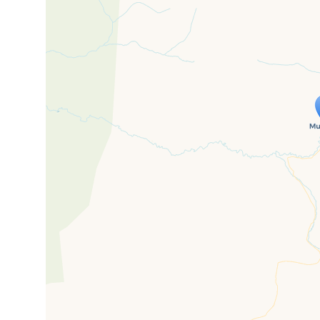
Travelers' M
If you see this after your page is
mi