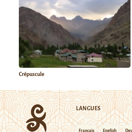
Crépuscule
LANGUES
Français
English
Deu