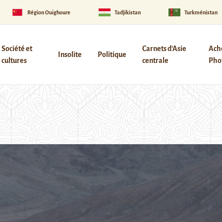
Région Ouïghoure
Tadjikistan
Turkménistan
Société et
Carnets d’Asie
Ach
Insolite
Politique
cultures
centrale
Phot