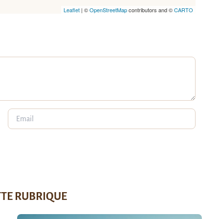
Leaflet
| ©
OpenStreetMap
contributors and ©
CARTO
TTE RUBRIQUE