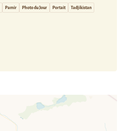
Pamir
Photo du Jour
Portait
Tadjikistan