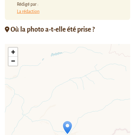
Rédigé par :
La rédaction
Où la photo a-t-elle été prise ?
+
−
Travelers' Map is loading...
If you see this after your page is