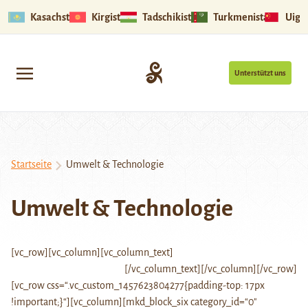
Kasachstan
Kirgistan
Tadschikistan
Turkmenistan
Uigu
Unterstützt uns
Startseite
Umwelt & Technologie
Umwelt & Technologie
[vc_row][vc_column][vc_column_text]
[/vc_column_text][/vc_column][/vc_row]
[vc_row css=“.vc_custom_1457623804277{padding-top: 17px
!important;}“][vc_column][mkd_block_six category_id=“0″