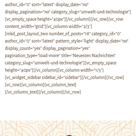
author_id=“0″ sort=“latest“ display_date=“no“
display_pagination=“no“ category_slug=“umwelt-und-technologie“]
[vc_empty_space height=“40px“][/vc_column][/vc_row][vc_row
content_width=“grid“][vc_column width=“2/3″]
[mkd_post_layout_two number_of_posts=“18″ category_id=“0″
author_id=“0″ sort=“latest“ pattern_style=“light“ display_date=“no“
display_count=“yes“ display_pagination=“yes“
pagination_type=“load-more“ title=“Neuesten Nachrichten“
category_slug=“umwelt-und-technologie“][vc_empty_space
height=“40px“][/vc_column][vc_column width=“1/3″]
[vc_widget_sidebar sidebar_id=“sidebar“][/vc_column][/vc_row]
[vc_row][vc_column][vc_column_text]
[/vc_column_text][/vc_column][/vc_row]