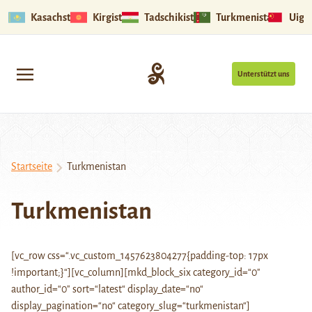
Kasachstan
Kirgistan
Tadschikistan
Turkmenistan
Uigu
Unterstützt uns
Startseite
Turkmenistan
Turkmenistan
[vc_row css=“.vc_custom_1457623804277{padding-top: 17px
!important;}“][vc_column][mkd_block_six category_id=“0″
author_id=“0″ sort=“latest“ display_date=“no“
display_pagination=“no“ category_slug=“turkmenistan“]