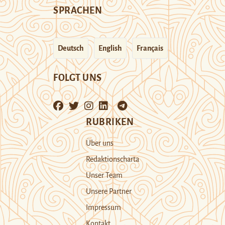
SPRACHEN
Deutsch
English
Français
FOLGT UNS
RUBRIKEN
Über uns
Redaktionscharta
Unser Team
Unsere Partner
Impressum
Kontakt