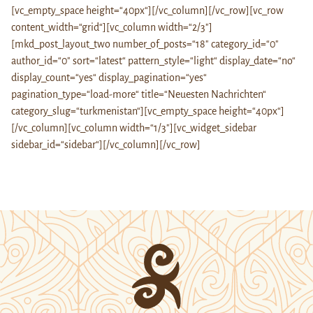
[vc_empty_space height=“40px“][/vc_column][/vc_row][vc_row
content_width=“grid“][vc_column width=“2/3″]
[mkd_post_layout_two number_of_posts=“18″ category_id=“0″
author_id=“0″ sort=“latest“ pattern_style=“light“ display_date=“no“
display_count=“yes“ display_pagination=“yes“
pagination_type=“load-more“ title=“Neuesten Nachrichten“
category_slug=“turkmenistan“][vc_empty_space height=“40px“]
[/vc_column][vc_column width=“1/3″][vc_widget_sidebar
sidebar_id=“sidebar“][/vc_column][/vc_row]